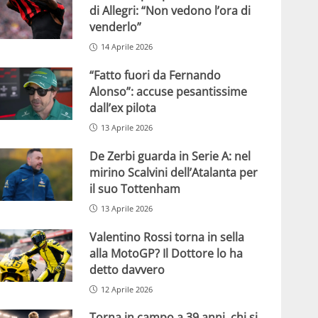
di Allegri: “Non vedono l’ora di
venderlo”
14 Aprile 2026
“Fatto fuori da Fernando
Alonso”: accuse pesantissime
dall’ex pilota
13 Aprile 2026
De Zerbi guarda in Serie A: nel
mirino Scalvini dell’Atalanta per
il suo Tottenham
13 Aprile 2026
Valentino Rossi torna in sella
alla MotoGP? Il Dottore lo ha
detto davvero
12 Aprile 2026
Torna in campo a 39 anni, chi si