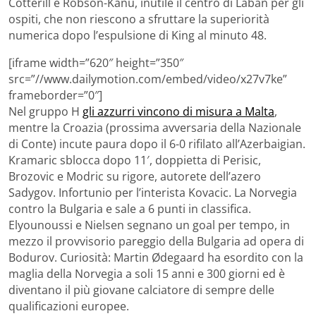
Cotterill e Robson-Kanu, inutile il centro di Laban per gli
ospiti, che non riescono a sfruttare la superiorità
numerica dopo l’espulsione di King al minuto 48.
[iframe width=”620″ height=”350″
src=”//www.dailymotion.com/embed/video/x27v7ke”
frameborder=”0″]
Nel gruppo H
gli azzurri vincono di misura a Malta
,
mentre la Croazia (prossima avversaria della Nazionale
di Conte) incute paura dopo il 6-0 rifilato all’Azerbaigian.
Kramaric sblocca dopo 11′, doppietta di Perisic,
Brozovic e Modric su rigore, autorete dell’azero
Sadygov. Infortunio per l’interista Kovacic. La Norvegia
contro la Bulgaria e sale a 6 punti in classifica.
Elyounoussi e Nielsen segnano un goal per tempo, in
mezzo il provvisorio pareggio della Bulgaria ad opera di
Bodurov. Curiosità: Martin Ødegaard ha esordito con la
maglia della Norvegia a soli 15 anni e 300 giorni ed è
diventano il più giovane calciatore di sempre delle
qualificazioni europee.