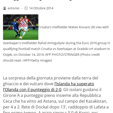
antonio
-
14 Ottobre 2014
Croatia's midfielder Mateo Kovacic (R) vies with
Azerbaijan's midfielder Rahid Amirguliyev during the Euro 2016 group H
qualifying football match Croatia vs Azerbaijan at Gradski vrt stadium in
Osijek, on October 14, 2014. AFP PHOTO/STRINGER (Photo credit
should read -/AFP/Getty Images)
La sorpresa della giornata proviene dalla terra del
ghiaccio e dei vulcani dove
l’Islanda ha superato
l’Olanda con il punteggio di 2-0
. Gli isolani guidano il
Girone A a punteggio pieno insieme alla Repubblica
Ceca che ha vinto ad Astana, sul campo del Kazakistan,
per 4 a 2. Rete di Dockal dopo 13′, raddoppio di Lafata a
fine primo tempo. A inizio ripresa 3-0 di Krejci, poi