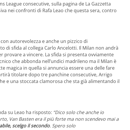
ons League consecutive, sulla pagina de La Gazzetta
siva nei confronti di Rafa Leao che questa sera, contro
, con autorevolezza e anche un pizzico di
 di sfida al collega Carlo Ancelotti. Il Milan non andrà
 provare a vincere. La sfida si presenta ovviamente
cnico che abbonda nell’undici madrileno ma il Milan è
tte magica in quella si annuncia essere una delle fare
artirà titolare dopo tre panchine consecutive, Arrigo
che e una stoccata clamorosa che sta già alimentando il
anda su Leao ha risposto:
“Dico solo che anche io
Certo, Van Basten era il più forte ma non scendevo mai a
abile, scelgo il secondo
. Spero solo