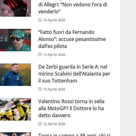
di Allegri: “Non vedono l’ora di
venderlo”
14 Aprile 2026
“Fatto fuori da Fernando
Alonso”: accuse pesantissime
dall’ex pilota
13 Aprile 2026
De Zerbi guarda in Serie A: nel
mirino Scalvini dell’Atalanta per
il suo Tottenham
13 Aprile 2026
Valentino Rossi torna in sella
alla MotoGP? Il Dottore lo ha
detto davvero
12 Aprile 2026
Torna in campo a 39 anni, chi si