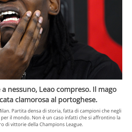
e a nessuno, Leao compreso. Il mago
ccata clamorosa al portoghese.
ilan. Partita densa di storia, fatta di campioni che negli
 per il mondo. Non è un caso infatti che si affrontino la
o di vittorie della Champions League.