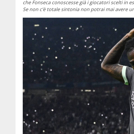
che Fonseca conoscesse già i giocatori scelti in
Se non c’è totale sintonia non potrai mai avere u