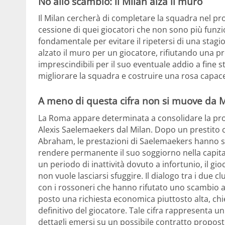
No allo scambio: il Milan alza il muro
Il Milan cercherà di completare la squadra nel p
cessione di quei giocatori che non sono più funzi
fondamentale per evitare il ripetersi di una stagi
alzato il muro per un giocatore, rifiutando una 
imprescindibili per il suo eventuale addio a fine s
migliorare la squadra e costruire una rosa capace 
A meno di questa cifra non si muove da M
La Roma appare determinata a consolidare la prop
Alexis Saelemaekers dal Milan. Dopo un prestito 
Abraham, le prestazioni di Saelemaekers hanno sus
rendere permanente il suo soggiorno nella capital
un periodo di inattività dovuto a infortunio, il g
non vuole lasciarsi sfuggire. Il dialogo tra i due
con i rossoneri che hanno rifutato uno scambio a g
posto una richiesta economica piuttosto alta, chie
definitivo del giocatore. Tale cifra rappresenta un 
dettagli emersi su un possibile contratto propos