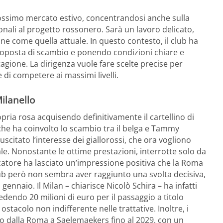
rossimo mercato estivo, concentrandosi anche sulla
onali al progetto rossonero. Sarà un lavoro delicato,
one come quella attuale. In questo contesto, il club ha
proposta di scambio e ponendo condizioni chiare e
tagione. La dirigenza vuole fare scelte precise per
di competere ai massimi livelli.
ilanello
ria rosa acquisendo definitivamente il cartellino di
che ha coinvolto lo scambio tra il belga e Tammy
citato l’interesse dei giallorossi, che ora vogliono
e. Nonostante le ottime prestazioni, interrotte solo da
iocatore ha lasciato un’impressione positiva che la Roma
 club però non sembra aver raggiunto una svolta decisiva,
ennaio. Il Milan – chiarisce Nicolò Schira – ha infatti
dendo 20 milioni di euro per il passaggio a titolo
ostacolo non indifferente nelle trattative. Inoltre, i
to dalla Roma a Saelemaekers fino al 2029, con un