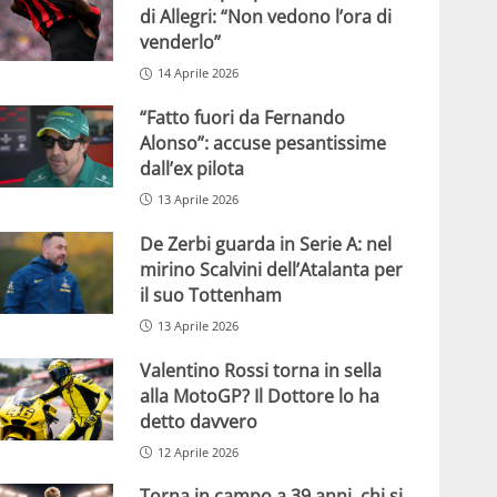
di Allegri: “Non vedono l’ora di
venderlo”
14 Aprile 2026
“Fatto fuori da Fernando
Alonso”: accuse pesantissime
dall’ex pilota
13 Aprile 2026
De Zerbi guarda in Serie A: nel
mirino Scalvini dell’Atalanta per
il suo Tottenham
13 Aprile 2026
Valentino Rossi torna in sella
alla MotoGP? Il Dottore lo ha
detto davvero
12 Aprile 2026
Torna in campo a 39 anni, chi si