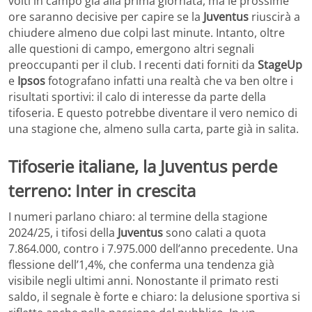
volti in campo già alla prima giornata, ma le prossime
ore saranno decisive per capire se la
Juventus
riuscirà a
chiudere almeno due colpi last minute. Intanto, oltre
alle questioni di campo, emergono altri segnali
preoccupanti per il club. I recenti dati forniti da
StageUp
e
Ipsos
fotografano infatti una realtà che va ben oltre i
risultati sportivi: il calo di interesse da parte della
tifoseria. E questo potrebbe diventare il vero nemico di
una stagione che, almeno sulla carta, parte già in salita.
Tifoserie italiane, la Juventus perde
terreno: Inter in crescita
I numeri parlano chiaro: al termine della stagione
2024/25, i tifosi della
Juventus
sono calati a quota
7.864.000, contro i 7.975.000 dell’anno precedente. Una
flessione dell’1,4%, che conferma una tendenza già
visibile negli ultimi anni. Nonostante il primato resti
saldo, il segnale è forte e chiaro: la delusione sportiva si