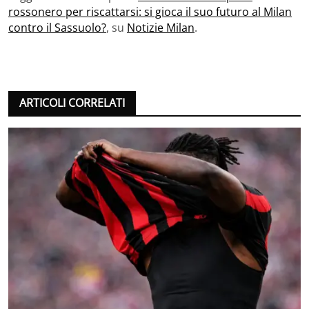
rossonero per riscattarsi: si gioca il suo futuro al Milan
contro il Sassuolo?
, su
Notizie Milan
.
ARTICOLI CORRELATI