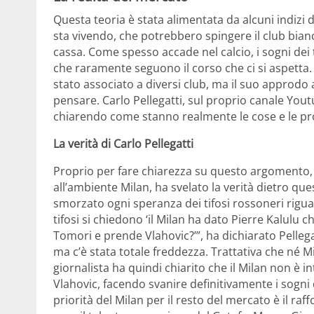
Questa teoria è stata alimentata da alcuni indizi d
sta vivendo, che potrebbero spingere il club bian
cassa. Come spesso accade nel calcio, i sogni dei ti
che raramente seguono il corso che ci si aspetta.
stato associato a diversi club, ma il suo approd
pensare. Carlo Pellegatti, sul proprio canale Yout
chiarendo come stanno realmente le cose e le pros
La verità di Carlo Pellegatti
Proprio per fare chiarezza su questo argomento, C
all’ambiente Milan, ha svelato la verità dietro qu
smorzato ogni speranza dei tifosi rossoneri riguar
tifosi si chiedono ‘il Milan ha dato Pierre Kalulu
Tomori e prende Vlahovic?’”, ha dichiarato Pellegat
ma c’è stata totale freddezza. Trattativa che né M
giornalista ha quindi chiarito che il Milan non è 
Vlahovic, facendo svanire definitivamente i sogni 
priorità del Milan per il resto del mercato è il ra