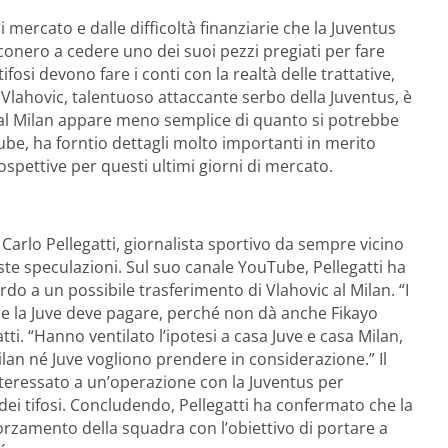
i mercato e dalle difficoltà finanziarie che la Juventus
conero a cedere uno dei suoi pezzi pregiati per fare
fosi devono fare i conti con la realtà delle trattative,
 Vlahovic, talentuoso attaccante serbo della Juventus, è
o al Milan appare meno semplice di quanto si potrebbe
ube, ha forntio dettagli molto importanti in merito
pettive per questi ultimi giorni di mercato.
arlo Pellegatti, giornalista sportivo da sempre vicino
este speculazioni. Sul suo canale YouTube, Pellegatti ha
do a un possibile trasferimento di Vlahovic al Milan. “I
 che la Juve deve pagare, perché non dà anche Fikayo
ti. “Hanno ventilato l’ipotesi a casa Juve e casa Milan,
ilan né Juve vogliono prendere in considerazione.” Il
interessato a un’operazione con la Juventus per
dei tifosi. Concludendo, Pellegatti ha confermato che la
fforzamento della squadra con l’obiettivo di portare a