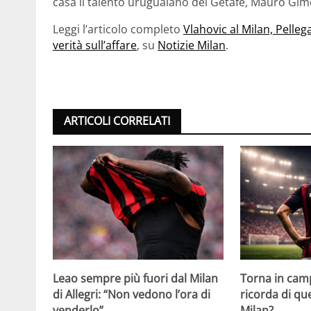
casa il talento uruguaiano del Getafe, Mauro Gim
Leggi l’articolo completo
Vlahovic al Milan, Pellega
verità sull’affare
, su
Notizie Milan
.
ARTICOLI CORRELATI
Leao sempre più fuori dal Milan
Torna in camp
di Allegri: “Non vedono l’ora di
ricorda di q
venderlo”
Milan?