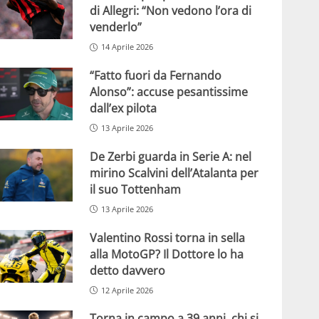
di Allegri: “Non vedono l’ora di
venderlo”
14 Aprile 2026
“Fatto fuori da Fernando
Alonso”: accuse pesantissime
dall’ex pilota
13 Aprile 2026
De Zerbi guarda in Serie A: nel
mirino Scalvini dell’Atalanta per
il suo Tottenham
13 Aprile 2026
Valentino Rossi torna in sella
alla MotoGP? Il Dottore lo ha
detto davvero
12 Aprile 2026
Torna in campo a 39 anni, chi si