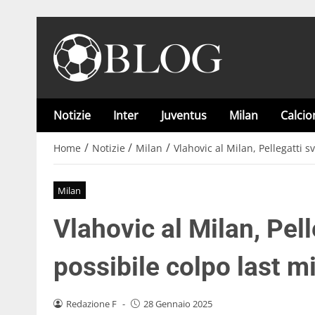
Notizie
Inter
Juventus
Milan
Calci
/
/
/
Home
Notizie
Milan
Vlahovic al Milan, Pellegatti sv
Milan
Vlahovic al Milan, Pell
possibile colpo last mi
Redazione F
-
28 Gennaio 2025