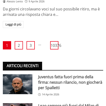
Alessio Lento
9 Aprile 2026
Da giorni circolavano voci sul suo possibile ritiro, ma è
arrivata una risposta chiara e…
Leggi di più
...
1
2
3
10376
ARTICOLI RECENTI
Juventus fatta fuori prima della
firma: nessun rilancio, non giocherà
per Spalletti
14 Aprile 2026
Leao sempre più fuori dal Milan di