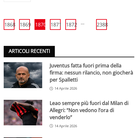
...
1868
1869
1870
1871
1872
2388
ARTICOLI RECENTI
Juventus fatta fuori prima della
firma: nessun rilancio, non giocherà
per Spalletti
14 Aprile 2026
Leao sempre più fuori dal Milan di
Allegri: “Non vedono l’ora di
venderlo”
14 Aprile 2026