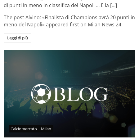
di punti in meno in classifica del Napoli … E la […]
The post
Alvino: «Finalista di Champions avrà 20 punti in
meno del Napoli»
appeared first on
Milan News 24
.
Leggi di più
Calciomercato
Milan