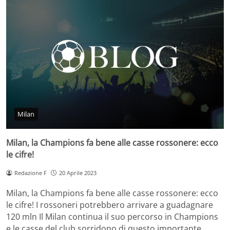
Milan
Milan, la Champions fa bene alle casse rossonere: ecco
le cifre!
Redazione F
20 Aprile 2023
Milan, la Champions fa bene alle casse rossonere: ecco
le cifre! I rossoneri potrebbero arrivare a guadagnare
120 mln Il Milan continua il suo percorso in Champions
e le casse del club sorridono di questo importante