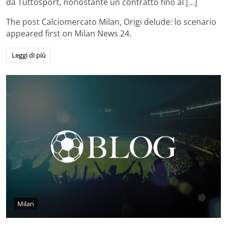
da Tuttosport, nonostante un contratto fino al […]
The post
Calciomercato Milan, Origi delude: lo scenario
appeared first on
Milan News 24
.
Leggi di più
Milan