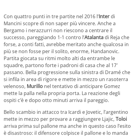
Con quattro punti in tre partite nel 2016 l’
Inter
di
Mancini scopre di non saper più vincere. Anche a
Bergamo i nerazzurri non riescono a centrare il
successo, pareggiando 1-1 contro l’
Atalanta
di Reja che
forse, a conti fatti, avrebbe meritato anche qualcosa in
più se non fosse per il solito, enorme, Handanovic.
Partita giocata su ritmi molto alti da entrambe le
squadre, partono forte i padroni di casa che al 17′
passano. Bella progressione sulla sinistra di Dramé che
si infila in area di rigore e mette in mezzo un rasoterra
velenoso,
Murillo
nel tentativo di anticipare Gomez
mette la palla nella propria porta. La reazione degli
ospiti c’è e dopo otto minuti arriva il pareggio.
Bello scambio in attacco tra Icardi e Jovetic, l’argentino
mette in mezzo per provare a raggiungere Ljajic,
Toloi
arriva prima sul pallone ma anche in questo caso l’esito
è disastroso: il difensore colpisce il pallone e lo manda