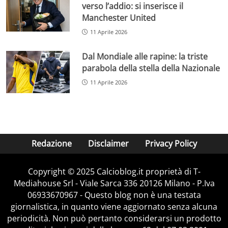
verso l’addio: si inserisce il
Manchester United
11 Aprile 2026
Dal Mondiale alle rapine: la triste
parabola della stella della Nazionale
11 Aprile 2026
Redazione
Disclaimer
Privacy Policy
Copyright © 2025 Calcioblog.it proprietà di T-
Mediahouse Srl - Viale Sarca 336 20126 Milano - P.Iva
06933670967 - Questo blog non è una testata
giornalistica, in quanto viene aggiornato senza alcuna
periodicità. Non può pertanto considerarsi un prodotto