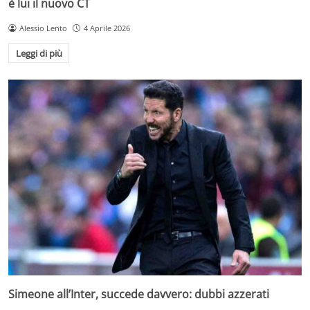
è lui il nuovo CT
Alessio Lento
4 Aprile 2026
Leggi di più
Simeone all’Inter, succede davvero: dubbi azzerati