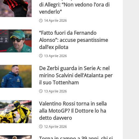
di Allegri: “Non vedono l’ora di
venderlo”
14 Aprile 2026
“Fatto fuori da Fernando
Alonso”: accuse pesantissime
dall’ex pilota
13 Aprile 2026
De Zerbi guarda in Serie A: nel
mirino Scalvini dell’Atalanta per
il suo Tottenham
13 Aprile 2026
Valentino Rossi torna in sella
alla MotoGP? Il Dottore lo ha
detto davvero
12 Aprile 2026
Torna in campo a 39 anni, chi si