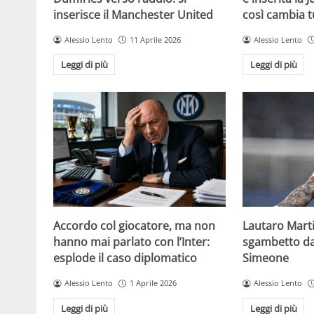
inserisce il Manchester United
così cambia t
Alessio Lento
11 Aprile 2026
Alessio Lento
Leggi di più
Leggi di più
Accordo col giocatore, ma non
Lautaro Martin
hanno mai parlato con l’Inter:
sgambetto da 
esplode il caso diplomatico
Simeone
Alessio Lento
1 Aprile 2026
Alessio Lento
Leggi di più
Leggi di più