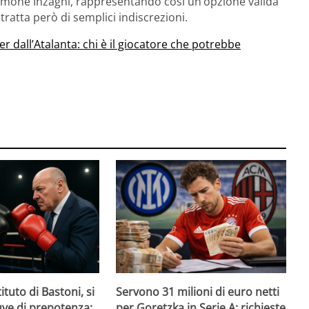
 Simone Inzaghi, rappresentando così un’opzione valida
tratta però di semplici indiscrezioni.
er dall’Atalanta: chi è il giocatore che potrebbe
ituto di Bastoni, si
Servono 31 milioni di euro netti
Juve di prepotenza:
per Goretzka in Serie A: richieste