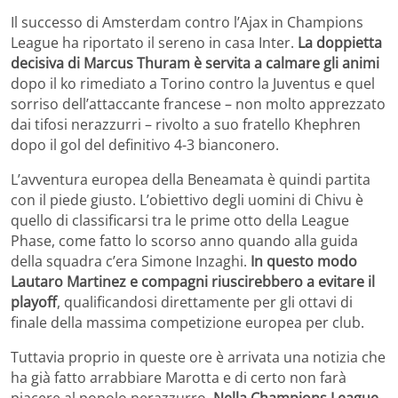
Il successo di Amsterdam contro l’Ajax in Champions
League ha riportato il sereno in casa Inter.
La doppietta
decisiva di Marcus Thuram è servita a calmare gli animi
dopo il ko rimediato a Torino contro la Juventus e quel
sorriso dell’attaccante francese – non molto apprezzato
dai tifosi nerazzurri – rivolto a suo fratello Khephren
dopo il gol del definitivo 4-3 bianconero.
L’avventura europea della Beneamata è quindi partita
con il piede giusto. L’obiettivo degli uomini di Chivu è
quello di classificarsi tra le prime otto della League
Phase, come fatto lo scorso anno quando alla guida
della squadra c’era Simone Inzaghi.
In questo modo
Lautaro Martinez e compagni riuscirebbero a evitare il
playoff
, qualificandosi direttamente per gli ottavi di
finale della massima competizione europea per club.
Tuttavia proprio in queste ore è arrivata una notizia che
ha già fatto arrabbiare Marotta e di certo non farà
piacere al popolo nerazzurro.
Nella Champions League