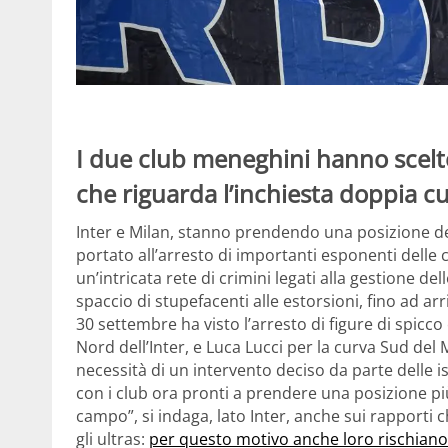
I due club meneghini hanno scelt
che riguarda l’inchiesta doppia cu
Inter e Milan, stanno prendendo una posizione de
portato all’arresto di importanti esponenti delle 
un’intricata rete di crimini legati alla gestione d
spaccio di stupefacenti alle estorsioni, fino ad arri
30 settembre ha visto l’arresto di figure di spic
Nord dell’Inter, e Luca Lucci per la curva Sud del M
necessità di un intervento deciso da parte delle i
con i club ora pronti a prendere una posizione più
campo”, si indaga, lato Inter, anche sui rapporti
gli ultras:
per questo motivo anche loro rischiano