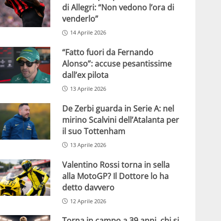
di Allegri: “Non vedono l’ora di
venderlo”
14 Aprile 2026
“Fatto fuori da Fernando
Alonso”: accuse pesantissime
dall’ex pilota
13 Aprile 2026
De Zerbi guarda in Serie A: nel
mirino Scalvini dell’Atalanta per
il suo Tottenham
13 Aprile 2026
Valentino Rossi torna in sella
alla MotoGP? Il Dottore lo ha
detto davvero
12 Aprile 2026
Torna in campo a 39 anni, chi si