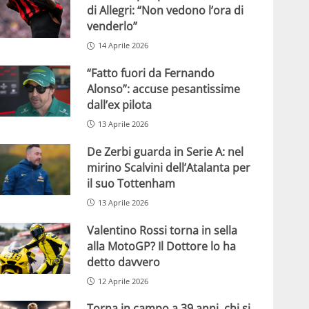
di Allegri: “Non vedono l’ora di
venderlo”
14 Aprile 2026
“Fatto fuori da Fernando
Alonso”: accuse pesantissime
dall’ex pilota
13 Aprile 2026
De Zerbi guarda in Serie A: nel
mirino Scalvini dell’Atalanta per
il suo Tottenham
13 Aprile 2026
Valentino Rossi torna in sella
alla MotoGP? Il Dottore lo ha
detto davvero
12 Aprile 2026
Torna in campo a 39 anni, chi si