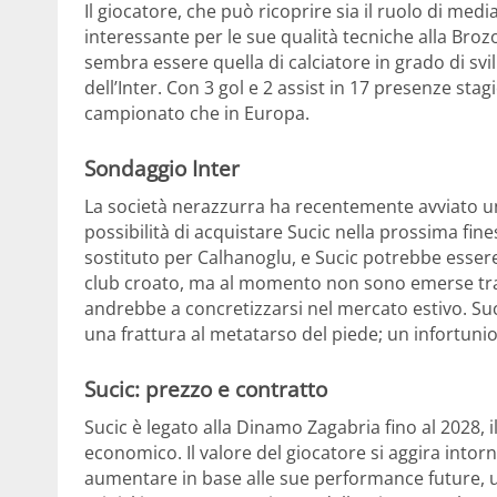
Il giocatore, che può ricoprire sia il ruolo di med
interessante per le sue qualità tecniche alla Brozov
sembra essere quella di calciatore in grado di sv
dell’Inter. Con 3 gol e 2 assist in 17 presenze sta
campionato che in Europa.
Sondaggio Inter
La società nerazzurra ha recentemente avviato u
possibilità di acquistare Sucic nella prossima fin
sostituto per Calhanoglu, e Sucic potrebbe essere 
club croato, ma al momento non sono emerse tratta
andrebbe a concretizzarsi nel mercato estivo. Suci
una frattura al metatarso del piede; un infortuni
Sucic: prezzo e contratto
Sucic è legato alla Dinamo Zagabria fino al 2028, i
economico. Il valore del giocatore si aggira intorn
aumentare in base alle sue performance future, un