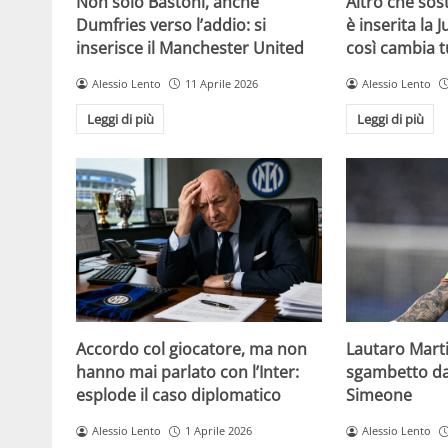
Non solo Bastoni, anche
Altro che sost
Dumfries verso l’addio: si
è inserita la 
inserisce il Manchester United
così cambia t
Alessio Lento
11 Aprile 2026
Alessio Lento
Leggi di più
Leggi di più
Accordo col giocatore, ma non
Lautaro Martin
hanno mai parlato con l’Inter:
sgambetto da 
esplode il caso diplomatico
Simeone
Alessio Lento
1 Aprile 2026
Alessio Lento