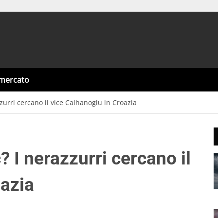
omercato
zzurri cercano il vice Calhanoglu in Croazia
c? I nerazzurri cercano il
oazia