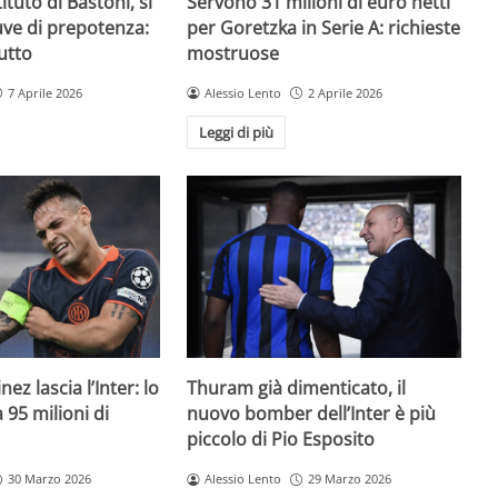
ituto di Bastoni, si
Servono 31 milioni di euro netti
Juve di prepotenza:
per Goretzka in Serie A: richieste
utto
mostruose
7 Aprile 2026
Alessio Lento
2 Aprile 2026
Leggi di più
ez lascia l’Inter: lo
Thuram già dimenticato, il
95 milioni di
nuovo bomber dell’Inter è più
piccolo di Pio Esposito
30 Marzo 2026
Alessio Lento
29 Marzo 2026