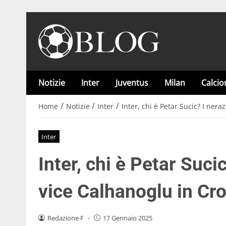
Notizie
Inter
Juventus
Milan
Calci
/
/
/
Home
Notizie
Inter
Inter, chi è Petar Sucic? I nera
Inter
Inter, chi è Petar Suci
vice Calhanoglu in Cr
Redazione F
-
17 Gennaio 2025