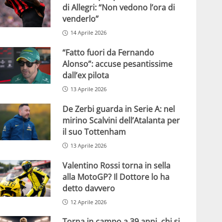
di Allegri: “Non vedono l’ora di
venderlo”
14 Aprile 2026
“Fatto fuori da Fernando
Alonso”: accuse pesantissime
dall’ex pilota
13 Aprile 2026
De Zerbi guarda in Serie A: nel
mirino Scalvini dell’Atalanta per
il suo Tottenham
13 Aprile 2026
Valentino Rossi torna in sella
alla MotoGP? Il Dottore lo ha
detto davvero
12 Aprile 2026
Torna in campo a 39 anni, chi si