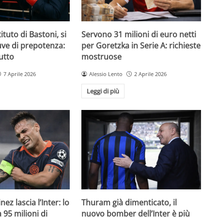
ituto di Bastoni, si
Servono 31 milioni di euro netti
Juve di prepotenza:
per Goretzka in Serie A: richieste
utto
mostruose
7 Aprile 2026
Alessio Lento
2 Aprile 2026
Leggi di più
ez lascia l’Inter: lo
Thuram già dimenticato, il
95 milioni di
nuovo bomber dell’Inter è più