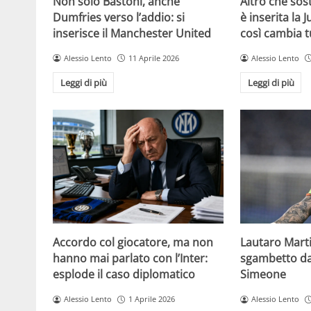
Non solo Bastoni, anche
Altro che sost
Dumfries verso l’addio: si
è inserita la 
inserisce il Manchester United
così cambia t
Alessio Lento
11 Aprile 2026
Alessio Lento
Leggi di più
Leggi di più
Accordo col giocatore, ma non
Lautaro Martin
hanno mai parlato con l’Inter:
sgambetto da 
esplode il caso diplomatico
Simeone
Alessio Lento
1 Aprile 2026
Alessio Lento