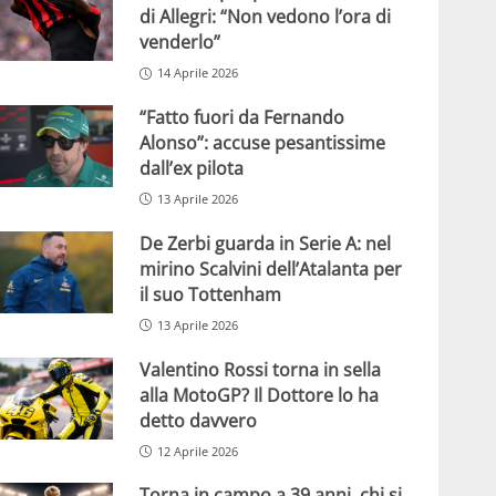
di Allegri: “Non vedono l’ora di
venderlo”
14 Aprile 2026
“Fatto fuori da Fernando
Alonso”: accuse pesantissime
dall’ex pilota
13 Aprile 2026
De Zerbi guarda in Serie A: nel
mirino Scalvini dell’Atalanta per
il suo Tottenham
13 Aprile 2026
Valentino Rossi torna in sella
alla MotoGP? Il Dottore lo ha
detto davvero
12 Aprile 2026
Torna in campo a 39 anni, chi si