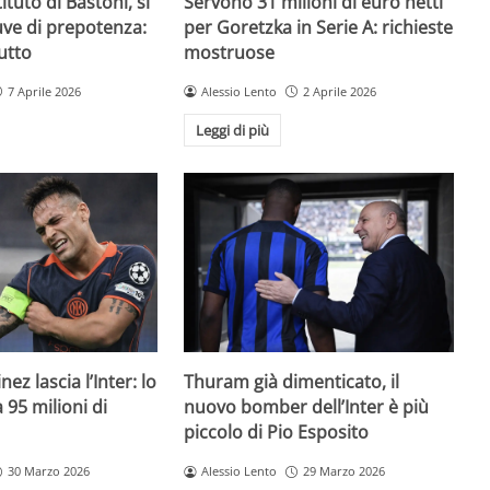
ituto di Bastoni, si
Servono 31 milioni di euro netti
Juve di prepotenza:
per Goretzka in Serie A: richieste
utto
mostruose
7 Aprile 2026
Alessio Lento
2 Aprile 2026
Leggi di più
ez lascia l’Inter: lo
Thuram già dimenticato, il
95 milioni di
nuovo bomber dell’Inter è più
piccolo di Pio Esposito
30 Marzo 2026
Alessio Lento
29 Marzo 2026