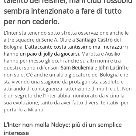
talento dei felsinei, ma il club rossoblù
sembra intenzionato a fare di tutto
per non cederlo.
L’Inter sta tenendo sotto stretta osservazione anche le
altre squadre di Serie A. Oltre a
Santiago Castro
del
Bologna.
L’attaccante costa tantissimo ma i nerazzurri
hanno un paio di jolly da giocarsi
. Marotta e Ausilio
hanno per messo gli occhi anche su altri nomi e tra
questi ci sono i difensori
Sam Beukema
e
John Lucimì
e
non solo. C’è anche un altro giocatore del Bologna che
sta vivendo una stagione da protagonista assoluto e
attirando di conseguenza l’attenzione di molti club. Non
è un segreto che l’Inter abbia monitorato da vicino la
sua evoluzione, tanto da aver fatto diversi tentativi per
portarlo a Milano.
L’Inter non molla Ndoye: più di un semplice
interesse