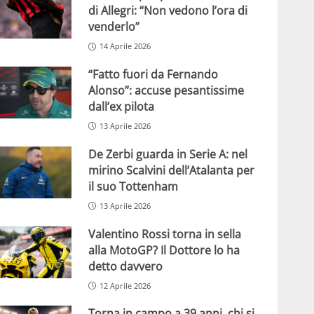
di Allegri: “Non vedono l’ora di
venderlo”
14 Aprile 2026
“Fatto fuori da Fernando
Alonso”: accuse pesantissime
dall’ex pilota
13 Aprile 2026
De Zerbi guarda in Serie A: nel
mirino Scalvini dell’Atalanta per
il suo Tottenham
13 Aprile 2026
Valentino Rossi torna in sella
alla MotoGP? Il Dottore lo ha
detto davvero
12 Aprile 2026
Torna in campo a 39 anni, chi si