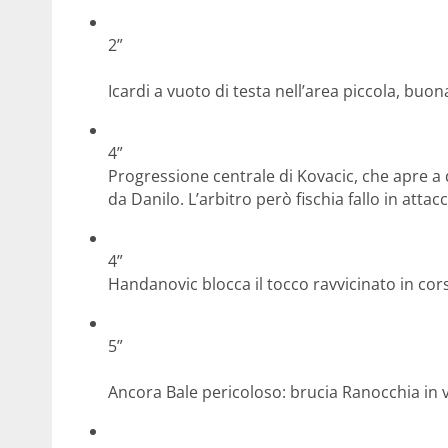
2”
Icardi a vuoto di testa nell’area piccola, buon
4”
Progressione centrale di Kovacic, che apre a 
da Danilo. L’arbitro però fischia fallo in attac
4”
Handanovic blocca il tocco ravvicinato in cors
5”
Ancora Bale pericoloso: brucia Ranocchia in ve