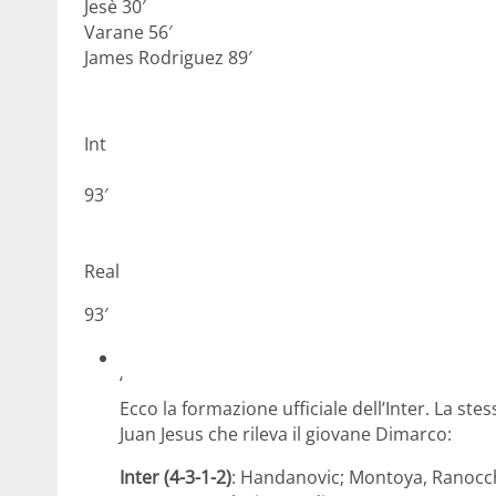
Jesè 30′
Varane 56′
James Rodriguez 89′
Int
93′
Real
93′
‘
Ecco la formazione ufficiale dell’Inter. La ste
Juan Jesus che rileva il giovane Dimarco:
Inter (4-3-1-2)
: Handanovic; Montoya, Ranocchi