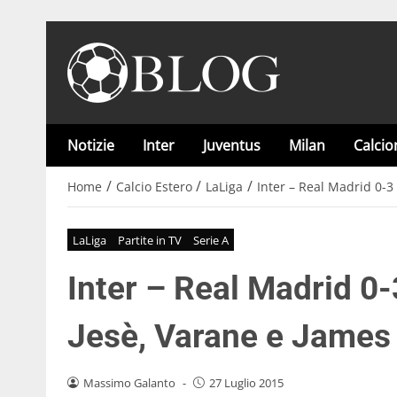
Notizie
Inter
Juventus
Milan
Calci
/
/
/
Home
Calcio Estero
LaLiga
Inter – Real Madrid 0-3
LaLiga
Partite in TV
Serie A
Inter – Real Madrid 0-
Jesè, Varane e James
Massimo Galanto
-
27 Luglio 2015