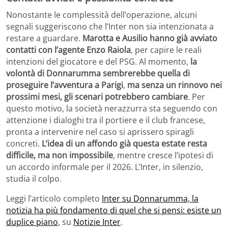
Nonostante le complessità dell’operazione, alcuni
segnali suggeriscono che l’Inter non sia intenzionata a
restare a guardare.
Marotta e Ausilio hanno già avviato
contatti con l’agente Enzo Raiola
, per capire le reali
intenzioni del giocatore e del PSG. Al momento,
la
volontà di Donnarumma sembrerebbe quella di
proseguire l’avventura a Parigi
,
ma senza un rinnovo nei
prossimi mesi, gli scenari potrebbero cambiare
. Per
questo motivo, la società nerazzurra sta seguendo con
attenzione i dialoghi tra il portiere e il club francese,
pronta a intervenire nel caso si aprissero spiragli
concreti.
L’idea di un affondo già questa estate resta
difficile, ma non impossibile
, mentre cresce l’ipotesi di
un accordo informale per il 2026. L’Inter, in silenzio,
studia il colpo.
Leggi l’articolo completo
Inter su Donnarumma, la
notizia ha più fondamento di quel che si pensi: esiste un
duplice piano
, su
Notizie Inter
.