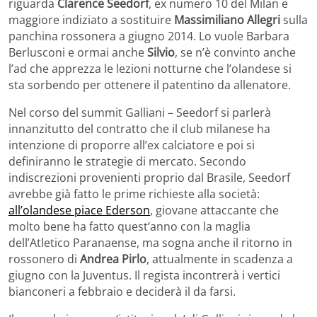
riguarda
Clarence Seedorf
, ex numero 10 del Milan e
maggiore indiziato a sostituire
Massimiliano Allegri
sulla
panchina rossonera a giugno 2014. Lo vuole Barbara
Berlusconi e ormai anche
Silvio
, se n’è convinto anche
l’ad che apprezza le lezioni notturne che l’olandese si
sta sorbendo per ottenere il patentino da allenatore.
Nel corso del summit Galliani – Seedorf si parlerà
innanzitutto del contratto che il club milanese ha
intenzione di proporre all’ex calciatore e poi si
definiranno le strategie di mercato. Secondo
indiscrezioni provenienti proprio dal Brasile, Seedorf
avrebbe già fatto le prime richieste alla società:
all’olandese piace Ederson
, giovane attaccante che
molto bene ha fatto quest’anno con la maglia
dell’Atletico Paranaense, ma sogna anche il ritorno in
rossonero di
Andrea Pirlo
, attualmente in scadenza a
giugno con la Juventus. Il regista incontrerà i vertici
bianconeri a febbraio e deciderà il da farsi.