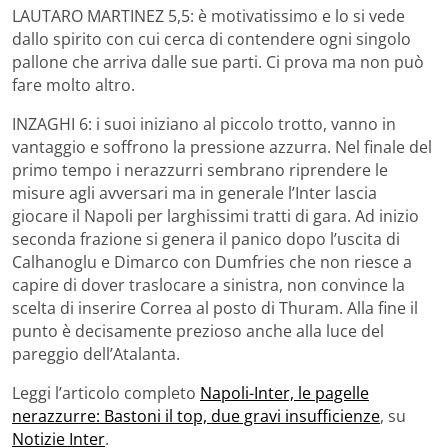
LAUTARO MARTINEZ 5,5: è motivatissimo e lo si vede
dallo spirito con cui cerca di contendere ogni singolo
pallone che arriva dalle sue parti. Ci prova ma non può
fare molto altro.
INZAGHI 6: i suoi iniziano al piccolo trotto, vanno in
vantaggio e soffrono la pressione azzurra. Nel finale del
primo tempo i nerazzurri sembrano riprendere le
misure agli avversari ma in generale l’Inter lascia
giocare il Napoli per larghissimi tratti di gara. Ad inizio
seconda frazione si genera il panico dopo l’uscita di
Calhanoglu e Dimarco con Dumfries che non riesce a
capire di dover traslocare a sinistra, non convince la
scelta di inserire Correa al posto di Thuram. Alla fine il
punto è decisamente prezioso anche alla luce del
pareggio dell’Atalanta.
Leggi l’articolo completo
Napoli-Inter, le pagelle
nerazzurre: Bastoni il top, due gravi insufficienze
, su
Notizie Inter
.