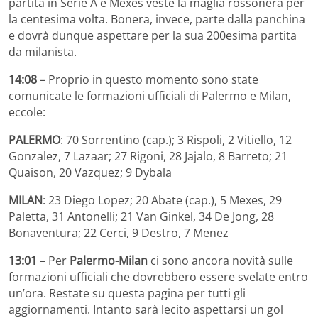
partita in Serie A e Mexes veste la maglia rossonera per
la centesima volta. Bonera, invece, parte dalla panchina
e dovrà dunque aspettare per la sua 200esima partita
da milanista.
14:08
– Proprio in questo momento sono state
comunicate le formazioni ufficiali di Palermo e Milan,
eccole:
PALERMO
: 70 Sorrentino (cap.); 3 Rispoli, 2 Vitiello, 12
Gonzalez, 7 Lazaar; 27 Rigoni, 28 Jajalo, 8 Barreto; 21
Quaison, 20 Vazquez; 9 Dybala
MILAN
: 23 Diego Lopez; 20 Abate (cap.), 5 Mexes, 29
Paletta, 31 Antonelli; 21 Van Ginkel, 34 De Jong, 28
Bonaventura; 22 Cerci, 9 Destro, 7 Menez
13:01
– Per
Palermo-Milan
ci sono ancora novità sulle
formazioni ufficiali che dovrebbero essere svelate entro
un’ora. Restate su questa pagina per tutti gli
aggiornamenti. Intanto sarà lecito aspettarsi un gol