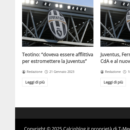
Teotino: “doveva essere afflittiva
Juventus, Fer
per estromettere la Juventus”
CdA e al nuo
Redazione
21 Gennaio 2023
Redazione
1
Leggi di più
Leggi di più
Copyright © 2025 Calcioblog.it proprietà di T-Me