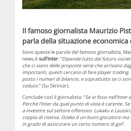
Il famoso giornalista Maurizio Pist
parla della situazione economica d
Sono queste le parole del famoso giornalista, Ma
news.it
sull’Inter
: “
Dipende tutto dal futuro societ
che ci siano delle proposte serie che arrivano da
importanti, questi cercano di fare player trading.
posto i numeri di bilancio, e soprattutto se ci so
ceduto.
” (Su Skriniar).
Conclude così il giornalista: “
Se io fossi nell’Inter
Perché l’Inter da quel punto di vista è carente. S
a investire sul settore offensivo. Lukaku e Lautar
coppia di riserva. Dzeko è un buon giocatore ma f
in grado di assicurare un certo numero di gol
“.