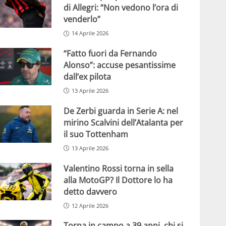
di Allegri: “Non vedono l’ora di
venderlo”
14 Aprile 2026
“Fatto fuori da Fernando
Alonso”: accuse pesantissime
dall’ex pilota
13 Aprile 2026
De Zerbi guarda in Serie A: nel
mirino Scalvini dell’Atalanta per
il suo Tottenham
13 Aprile 2026
Valentino Rossi torna in sella
alla MotoGP? Il Dottore lo ha
detto davvero
12 Aprile 2026
Torna in campo a 39 anni, chi si