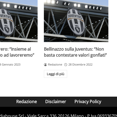
rero: “Insieme al
Bellinazzo sulla Juventus: “Non
vo ad lavoreremo”
basta contestare valori gonfiati”
8 Gennaio 2023
Redazione
28 Dicembre 2022
Leggi di più
Redazione
Disclaimer
Privacy Policy
diahouse Srl - Viale Sarca 336 20126 Milano - P.Iva 069336709