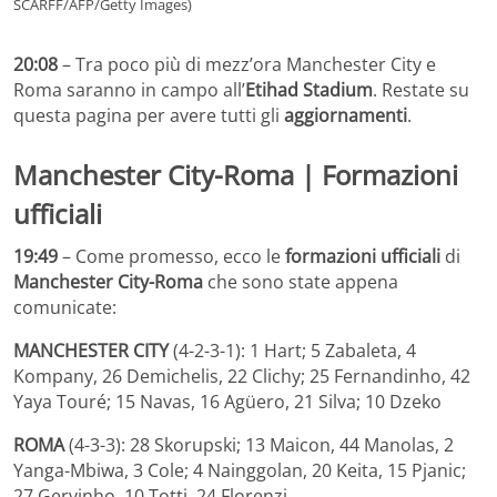
SCARFF/AFP/Getty Images)
20:08
– Tra poco più di mezz’ora Manchester City e
Roma saranno in campo all’
Etihad Stadium
. Restate su
questa pagina per avere tutti gli
aggiornamenti
.
Manchester City-Roma | Formazioni
ufficiali
19:49
– Come promesso, ecco le
formazioni ufficiali
di
Manchester City-Roma
che sono state appena
comunicate:
MANCHESTER CITY
(4-2-3-1): 1 Hart; 5 Zabaleta, 4
Kompany, 26 Demichelis, 22 Clichy; 25 Fernandinho, 42
Yaya Touré; 15 Navas, 16 Agüero, 21 Silva; 10 Dzeko
ROMA
(4-3-3): 28 Skorupski; 13 Maicon, 44 Manolas, 2
Yanga-Mbiwa, 3 Cole; 4 Nainggolan, 20 Keita, 15 Pjanic;
27 Gervinho, 10 Totti, 24 Florenzi