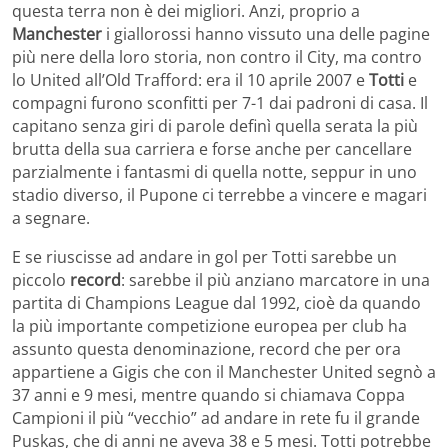
questa terra non è dei migliori. Anzi, proprio a
Manchester
i giallorossi hanno vissuto una delle pagine
più nere della loro storia, non contro il City, ma contro
lo United all’Old Trafford: era il 10 aprile 2007 e
Totti
e
compagni furono sconfitti per 7-1 dai padroni di casa. Il
capitano senza giri di parole definì quella serata la più
brutta della sua carriera e forse anche per cancellare
parzialmente i fantasmi di quella notte, seppur in uno
stadio diverso, il Pupone ci terrebbe a vincere e magari
a segnare.
E se riuscisse ad andare in gol per Totti sarebbe un
piccolo
record
: sarebbe il più anziano marcatore in una
partita di Champions League dal 1992, cioè da quando
la più importante competizione europea per club ha
assunto questa denominazione, record che per ora
appartiene a Gigis che con il Manchester United segnò a
37 anni e 9 mesi, mentre quando si chiamava Coppa
Campioni il più “vecchio” ad andare in rete fu il grande
Puskas, che di anni ne aveva 38 e 5 mesi. Totti potrebbe