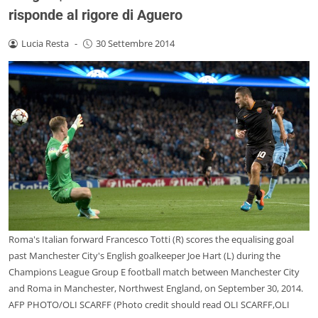
risponde al rigore di Aguero
Lucia Resta
-
30 Settembre 2014
Roma's Italian forward Francesco Totti (R) scores the equalising goal
past Manchester City's English goalkeeper Joe Hart (L) during the
Champions League Group E football match between Manchester City
and Roma in Manchester, Northwest England, on September 30, 2014.
AFP PHOTO/OLI SCARFF (Photo credit should read OLI SCARFF,OLI