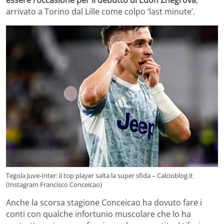
essere l’occasione per il debutto di Edon Zhegrova
,
arrivato a Torino dal Lille come colpo ‘last minute’.
Tegola Juve-Inter: il top player salta la super sfida – Calcioblog.it
(Instagram Francisco Conceicao)
Anche la scorsa stagione Conceicao ha dovuto fare i
conti con qualche infortunio muscolare che lo ha