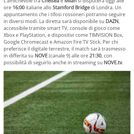
L’amichevole tra
Chelsea
e
Milan
si disputerà oggi alle
ore
16:00
italiane allo
Stamford Bridge
di Londra. Un
appuntamento che i tifosi rossoneri potranno seguire
in diversi modi. La diretta sarà disponibile su
DAZN
,
accessibile tramite smart TV, console di gioco come
Xbox e PlayStation, e dispositivi come TIMVISION Box,
Google Chromecast e Amazon Fire TV Stick. Per chi
preferisce il digitale terrestre, il match sarà trasmesso
in differita su
NOVE
(canale 9) alle ore
21:30
, con
possibilità di seguirlo anche in streaming su
NOVE.tv
.