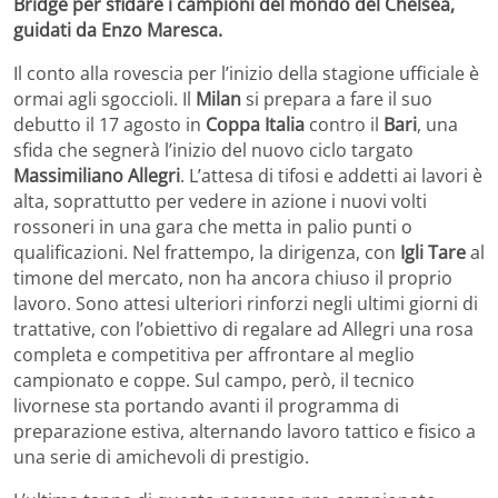
Bridge per sfidare i campioni del mondo del Chelsea,
guidati da Enzo Maresca.
Il conto alla rovescia per l’inizio della stagione ufficiale è
ormai agli sgoccioli. Il
Milan
si prepara a fare il suo
debutto il 17 agosto in
Coppa Italia
contro il
Bari
, una
sfida che segnerà l’inizio del nuovo ciclo targato
Massimiliano Allegri
. L’attesa di tifosi e addetti ai lavori è
alta, soprattutto per vedere in azione i nuovi volti
rossoneri in una gara che metta in palio punti o
qualificazioni. Nel frattempo, la dirigenza, con
Igli Tare
al
timone del mercato, non ha ancora chiuso il proprio
lavoro. Sono attesi ulteriori rinforzi negli ultimi giorni di
trattative, con l’obiettivo di regalare ad Allegri una rosa
completa e competitiva per affrontare al meglio
campionato e coppe. Sul campo, però, il tecnico
livornese sta portando avanti il programma di
preparazione estiva, alternando lavoro tattico e fisico a
una serie di amichevoli di prestigio.