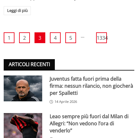
Leggi di più
...
1
2
3
4
5
1334
ARTICOLI RECENTI
Juventus fatta fuori prima della
firma: nessun rilancio, non giocherà
per Spalletti
14 Aprile 2026
Leao sempre più fuori dal Milan di
Allegri: “Non vedono l’ora di
venderlo”