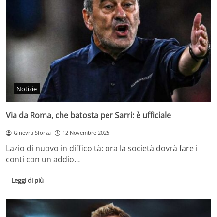
Notizie
Via da Roma, che batosta per Sarri: è ufficiale
Ginevra Sforza
12 Novembre 2025
Lazio di nuovo in difficoltà: ora la società dovrà fare i
conti con un addio…
Leggi di più