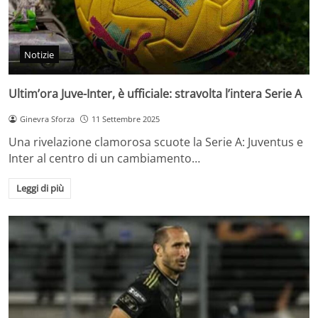
Notizie
Ultim’ora Juve-Inter, è ufficiale: stravolta l’intera Serie A
Ginevra Sforza
11 Settembre 2025
Una rivelazione clamorosa scuote la Serie A: Juventus e
Inter al centro di un cambiamento…
Leggi di più