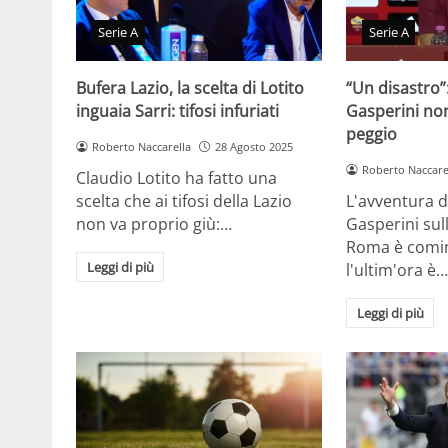
Serie A
Serie A
Bufera Lazio, la scelta di Lotito
“Un disastro”
inguaia Sarri: tifosi infuriati
Gasperini non
peggio
Roberto Naccarella
28 Agosto 2025
Roberto Naccare
Claudio Lotito ha fatto una
scelta che ai tifosi della Lazio
L'avventura d
non va proprio giù:…
Gasperini sul
Roma è cominc
Leggi di più
l'ultim'ora è
Leggi di più