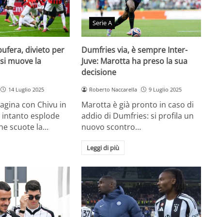
Serie A
bufera, divieto per
Dumfries via, è sempre Inter-
 si muove la
Juve: Marotta ha preso la sua
decisione
14 Luglio 2025
Roberto Naccarella
9 Luglio 2025
pagina con Chivu in
Marotta è già pronto in caso di
 intanto esplode
addio di Dumfries: si profila un
e scuote la…
nuovo scontro…
Leggi di più