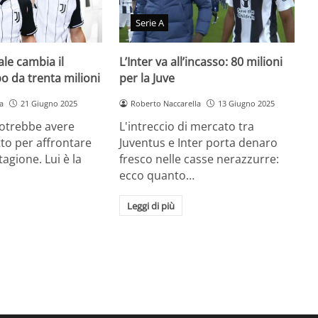
Serie A
ale cambia il
L’Inter va all’incasso: 80 milioni
o da trenta milioni
per la Juve
a
21 Giugno 2025
Roberto Naccarella
13 Giugno 2025
potrebbe avere
L'intreccio di mercato tra
tto per affrontare
Juventus e Inter porta denaro
agione. Lui è la
fresco nelle casse nerazzurre:
ecco quanto…
Leggi di più