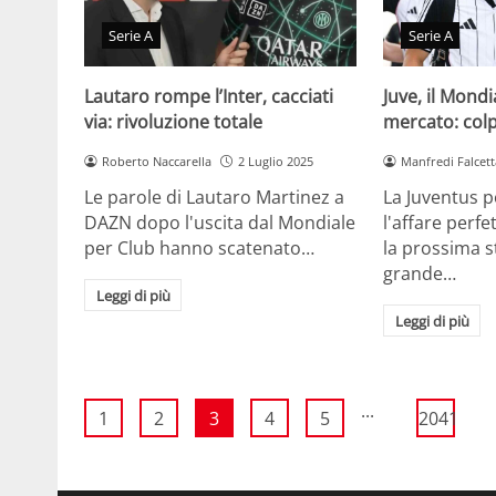
Serie A
Serie A
Lautaro rompe l’Inter, cacciati
Juve, il Mondi
via: rivoluzione totale
mercato: colp
Roberto Naccarella
2 Luglio 2025
Manfredi Falcett
Le parole di Lautaro Martinez a
La Juventus 
DAZN dopo l'uscita dal Mondiale
l'affare perfe
per Club hanno scatenato…
la prossima st
grande…
Leggi di più
Leggi di più
...
1
2
3
4
5
2041