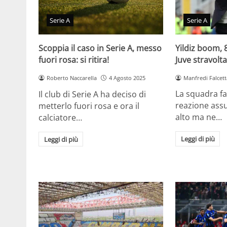
Serie A
Serie A
Yildiz boom, 8
Scoppia il caso in Serie A, messo
Juve stravolt
fuori rosa: si ritira!
Manfredi Falcett
Roberto Naccarella
4 Agosto 2025
La squadra fa
Il club di Serie A ha deciso di
reazione assu
metterlo fuori rosa e ora il
alto ma ne…
calciatore…
Leggi di più
Leggi di più