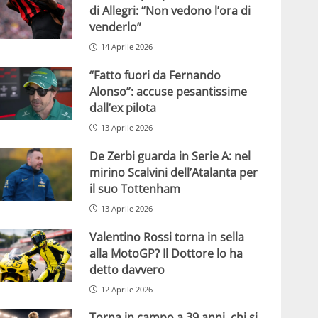
di Allegri: “Non vedono l’ora di
venderlo”
14 Aprile 2026
“Fatto fuori da Fernando
Alonso”: accuse pesantissime
dall’ex pilota
13 Aprile 2026
De Zerbi guarda in Serie A: nel
mirino Scalvini dell’Atalanta per
il suo Tottenham
13 Aprile 2026
Valentino Rossi torna in sella
alla MotoGP? Il Dottore lo ha
detto davvero
12 Aprile 2026
Torna in campo a 39 anni, chi si