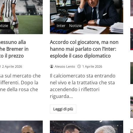
tizie
Inter
Notizie
nessuno alla
Accordo col giocatore, ma non
che Bremer in
hanno mai parlato con l’Inter:
to il prezzo
esplode il caso diplomatico
2 Aprile 2026
Alessio Lento
1 Aprile 2026
sa sul mercato che
Il calciomercato sta entrando
ifferenti. Dopo la
nel vivo e la trattativa che sta
one della rosa che
accendendo i riflettori
riguarda…
Leggi di più