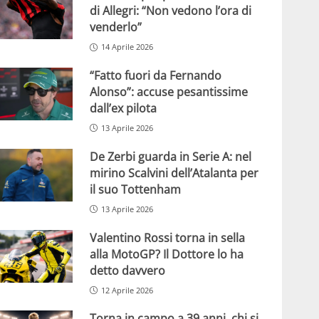
di Allegri: “Non vedono l’ora di
venderlo”
14 Aprile 2026
“Fatto fuori da Fernando
Alonso”: accuse pesantissime
dall’ex pilota
13 Aprile 2026
De Zerbi guarda in Serie A: nel
mirino Scalvini dell’Atalanta per
il suo Tottenham
13 Aprile 2026
Valentino Rossi torna in sella
alla MotoGP? Il Dottore lo ha
detto davvero
12 Aprile 2026
Torna in campo a 39 anni, chi si