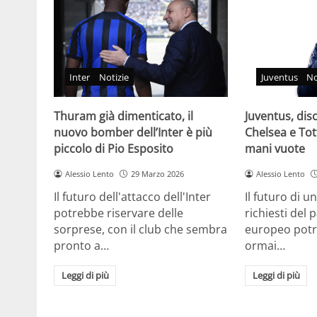
Inter
Notizie
Juventus
No
Thuram già dimenticato, il
Juventus, dis
nuovo bomber dell’Inter è più
Chelsea e To
piccolo di Pio Esposito
mani vuote
Alessio Lento
29 Marzo 2026
Alessio Lento
Il futuro dell'attacco dell'Inter
Il futuro di u
potrebbe riservare delle
richiesti del
sorprese, con il club che sembra
europeo potr
pronto a…
ormai…
Leggi di più
Leggi di più