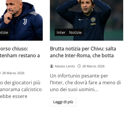
tizie
Inter
Notizie
corso chiuso:
Brutta notizia per Chivu: salta
ttenham restano a
anche Inter-Roma, che botta
Alessio Lento
28 Marzo 2026
28 Marzo 2026
Un infortunio pesante per
no dei giocatori più
l’Inter, che dovrà fare a meno di
 panorama calcistico
uno dei suoi uomini…
ebbe essere
Leggi di più