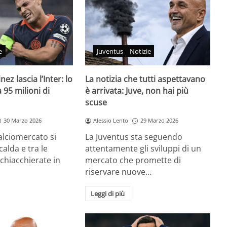
e
Juventus
Notizie
ez lascia l’Inter: lo
La notizia che tutti aspettavano
95 milioni di
è arrivata: Juve, non hai più
scuse
30 Marzo 2026
Alessio Lento
29 Marzo 2026
calciomercato si
La Juventus sta seguendo
alda e tra le
attentamente gli sviluppi di un
 chiacchierate in
mercato che promette di
riservare nuove…
Leggi di più