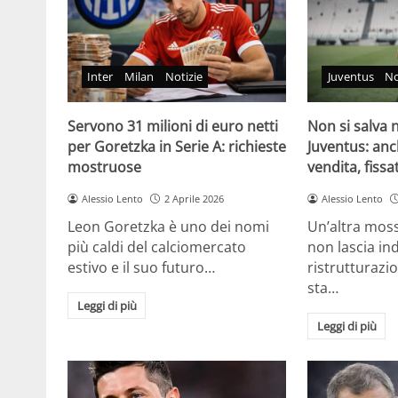
Inter
Milan
Notizie
Juventus
No
Servono 31 milioni di euro netti
Non si salva 
per Goretzka in Serie A: richieste
Juventus: an
mostruose
vendita, fissa
Alessio Lento
2 Aprile 2026
Alessio Lento
Leon Goretzka è uno dei nomi
Un’altra mos
più caldi del calciomercato
non lascia ind
estivo e il suo futuro…
ristrutturazi
sta…
Leggi di più
Leggi di più