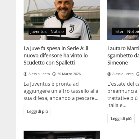
Juventus
Notizie
Inter
Notizi
La Juve fa spesa in Serie A: il
Lautaro Martin
nuovo difensore ha vinto lo
sgambetto da 
Scudetto con Spalletti
Simeone
Alessio Lento
30 Marzo 2026
Alessio Lento
La Juventus è pronta ad
L'estate del 
aggiungere un altro tassello alla
preannuncia c
sua difesa, andando a pescare…
trattative più
Italia e…
Leggi di più
Leggi di più