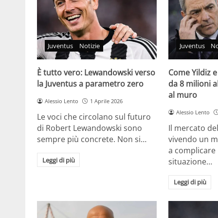
Juventus
No
Juventus
Notizie
Come Yildiz e
È tutto vero: Lewandowski verso
da 8 milioni a
la Juventus a parametro zero
al muro
Alessio Lento
1 Aprile 2026
Alessio Lento
Le voci che circolano sul futuro
Il mercato de
di Robert Lewandowski sono
vivendo un m
sempre più concrete. Non si…
a complicare 
Leggi di più
situazione…
Leggi di più