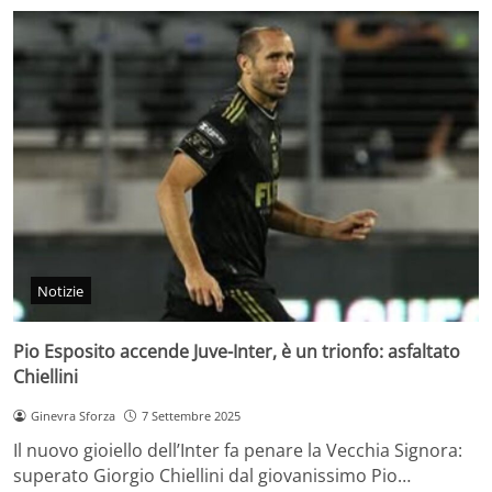
Notizie
Pio Esposito accende Juve-Inter, è un trionfo: asfaltato
Chiellini
Ginevra Sforza
7 Settembre 2025
Il nuovo gioiello dell’Inter fa penare la Vecchia Signora:
superato Giorgio Chiellini dal giovanissimo Pio…