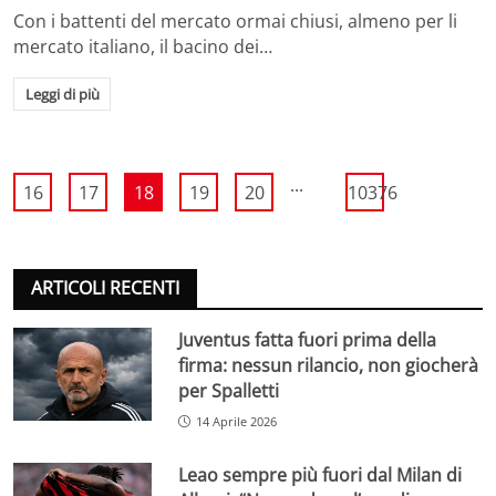
Con i battenti del mercato ormai chiusi, almeno per li
mercato italiano, il bacino dei…
Leggi di più
...
16
17
18
19
20
10376
ARTICOLI RECENTI
Juventus fatta fuori prima della
firma: nessun rilancio, non giocherà
per Spalletti
14 Aprile 2026
Leao sempre più fuori dal Milan di