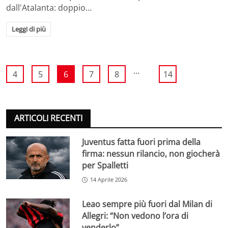
dall'Atalanta: doppio…
Leggi di più
...
4
5
6
7
8
14
ARTICOLI RECENTI
Juventus fatta fuori prima della
firma: nessun rilancio, non giocherà
per Spalletti
14 Aprile 2026
Leao sempre più fuori dal Milan di
Allegri: “Non vedono l’ora di
venderlo”